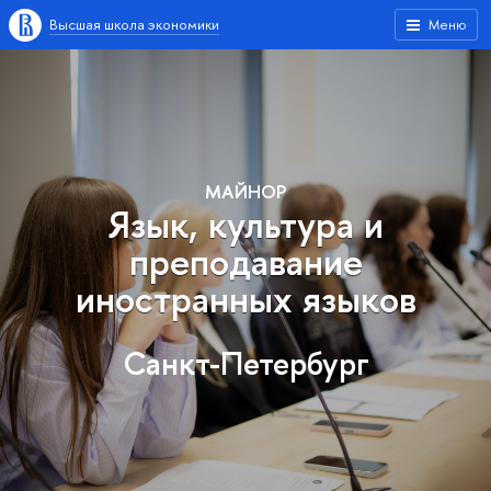
Высшая школа экономики
Меню
МАЙНОР
Язык, культура и
преподавание
иностранных языков
Санкт-Петербург