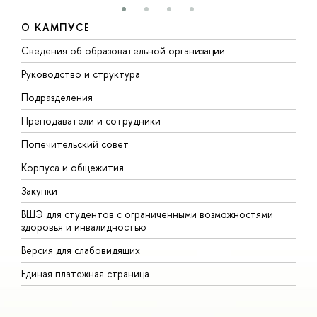
О КАМПУСЕ
Сведения об образовательной организации
М
Руководство и структура
М
Подразделения
Д
Преподаватели и сотрудники
О
Попечительский совет
П
Корпуса и общежития
П
Закупки
Д
ВШЭ для студентов с ограниченными возможностями
Д
здоровья и инвалидностью
А
Версия для слабовидящих
О
Единая платежная страница