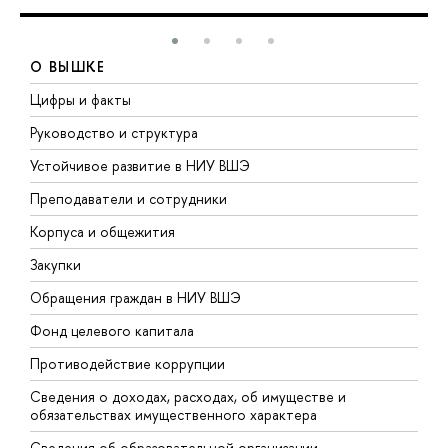
О ВЫШКЕ
Цифры и факты
Л
Руководство и структура
Д
Устойчивое развитие в НИУ ВШЭ
О
Преподаватели и сотрудники
П
Корпуса и общежития
В
Закупки
П
Обращения граждан в НИУ ВШЭ
А
Фонд целевого капитала
Д
Противодействие коррупции
Ц
Сведения о доходах, расходах, об имуществе и
Б
обязательствах имущественного характера
О
Сведения об образовательной организации