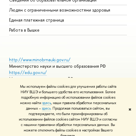
О
Людям с ограниченными возможностями здоровья
Единая платежная страница
Работа в Вышке
http://www.minobrnauki.gov.ru/
Министерство науки и высшего образования РФ
https://edu.gov.ru/
Министерство просвещения РФ
https://elearning.hse.ru/mooc
Мы используем файлы cookies для улучшения работы сайта
Массовые открытые онлайн-курсы
НИУ ВШЭ и большего удобства его использования. Более
подробную информацию об использовании файлов cookies
можно найти
здесь
, наши правила обработки персональных
данных –
здесь
. Продолжая пользоваться сайтом, вы
✖
© НИУ ВШЭ 1993–2026
Адреса и контакты
Условия
подтверждаете, что были проинформированы об
использования материалов
Политика конфиденциальности
Карта
использовании файлов cookies сайтом НИУ ВШЭ и согласны
сайта
с нашими правилами обработки персональных данных. Вы
Шрифты HSE Sans и HSE Slab разработаны в
Школе дизайна НИУ
можете отключить файлы cookies в настройках Вашего
ВШЭ
браузера.