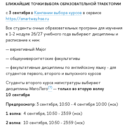
БЛИЖАЙШИЕ ТОЧКИ ВЫБОРА ОБРАЗОВАТЕЛЬНОЙ ТРАЕКТОРИИ
с
3 сентября
в
Кампании выбора курсов
в сервисе
Траектория магистратуры ВШЭ
https://smartway.hse.ru
Все студенты очных образовательных программ для изучения
Модули магистратуры
в 1-2 модуле 26/27 учебного года выбирают дисциплины и
расписание к ним:
вариативный Major
Базовый профессиональный модуль
общеуниверситетские факультативы
факультативные дисциплины по английскому языку - для
студентов первого, второго и выпускного курсов
Студенты второго курса магистратуры выбирают
Вариативный профессиональный модуль
(?)
дисциплины МагоЛего
—
только во вторую волну
10 сентября
Предпросмотр:
3 сентября, 10:50 - 4 сентября 10:00 (мск)
1 волна:
4 сентября, 10:50 - 23:59 (мск)
Дополнительный модуль - МагоЛего
2 волна:
10 сентября, 10:50 - 23:59 (мск)