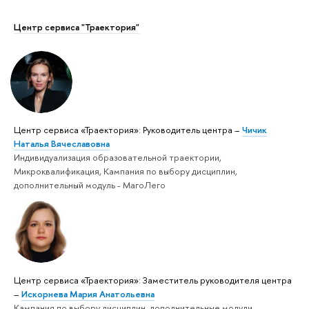
Центр сервиса "Траектория"
Практический модуль (практика)
Модуль "Ключевые семинары"
Центр сервиса «Траектория»: Руководитель центра –
Чичик
Наталья Вячеславовна
Индивидуализация образовательной траектории,
Микроквалификация, Кампания по выбору дисциплин,
Модуль государственной итоговой
дополнительный модуль - МагоЛего
аттестации (ГИА)
Центр сервиса «Траектория»: Заместитель руководителя центра
–
Искорнева Мария Анатольевна
Кампания по выбору дисциплин, дополнительные модули