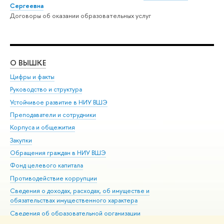
Сергеевна
Договоры об оказании образовательных услуг
О ВЫШКЕ
ОБ
Цифры и факты
Ли
Руководство и структура
Дов
Устойчивое развитие в НИУ ВШЭ
Ол
Преподаватели и сотрудники
При
Корпуса и общежития
Вы
Закупки
При
Обращения граждан в НИУ ВШЭ
Ас
Фонд целевого капитала
До
Противодействие коррупции
Цен
Сведения о доходах, расходах, об имуществе и
Би
обязательствах имущественного характера
Об
Сведения об образовательной организации
Обр