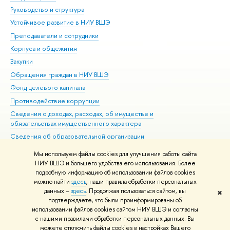
Руководство и структура
Дов
Устойчивое развитие в НИУ ВШЭ
Ол
Преподаватели и сотрудники
При
Корпуса и общежития
Вы
Закупки
При
Обращения граждан в НИУ ВШЭ
Ас
Фонд целевого капитала
До
Противодействие коррупции
Цен
Сведения о доходах, расходах, об имуществе и
Би
обязательствах имущественного характера
Об
Сведения об образовательной организации
Обр
Людям с ограниченными возможностями здоровья
Мы используем файлы cookies для улучшения работы сайта
Единая платежная страница
НИУ ВШЭ и большего удобства его использования. Более
подробную информацию об использовании файлов cookies
Работа в Вышке
можно найти
здесь
, наши правила обработки персональных
данных –
здесь
. Продолжая пользоваться сайтом, вы
✖
Редактору
подтверждаете, что были проинформированы об
© НИУ ВШЭ 1993–2026
Адреса и контакты
Условия использования
использовании файлов cookies сайтом НИУ ВШЭ и согласны
с нашими правилами обработки персональных данных. Вы
материалов
Политика конфиденциальности
Карта сайта
можете отключить файлы cookies в настройках Вашего
Шрифты HSE Sans и HSE Slab разработаны в
Школе дизайна НИУ ВШЭ