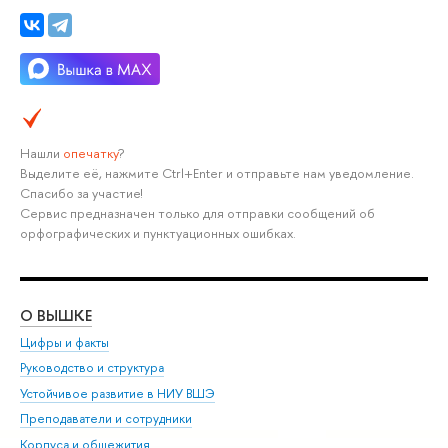
Нашли
опечатку
?
Выделите её, нажмите Ctrl+Enter и отправьте нам уведомление.
Спасибо за участие!
Сервис предназначен только для отправки сообщений об
орфографических и пунктуационных ошибках.
О ВЫШКЕ
ОБ
Цифры и факты
Ли
Руководство и структура
Дов
Устойчивое развитие в НИУ ВШЭ
Ол
Преподаватели и сотрудники
При
Корпуса и общежития
Вы