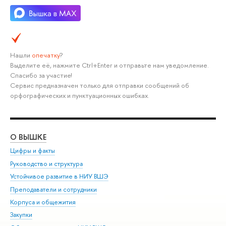
Нашли
опечатку
?
Выделите её, нажмите Ctrl+Enter и отправьте нам уведомление.
Спасибо за участие!
Сервис предназначен только для отправки сообщений об
орфографических и пунктуационных ошибках.
О ВЫШКЕ
ОБ
Цифры и факты
Ли
Руководство и структура
Дов
Устойчивое развитие в НИУ ВШЭ
Ол
Преподаватели и сотрудники
При
Корпуса и общежития
Вы
Закупки
При