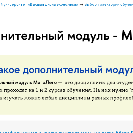
й университет «Высшая школа экономики»
Выбор траектории обуче
нительный модуль - М
такое дополнительный моду
льный модуль МагоЛего
— это дисциплины для студен
и проходят на 1 и 2 курсах обучения. На них нужно 
 а изучать можно любые дисциплины разных профиле
я информация о дополнительном модуле Маго