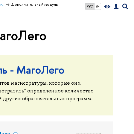
ния
Дополнительный модуль -
РУС
EN
агоЛего
ль - МагоЛего
тов магистратуры, которые они
"потратить" определенное количество
й других образовательных программ.
Лего