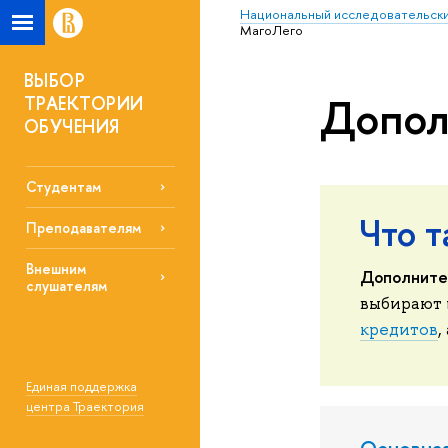
Национальный исследовательски
МагоЛего
ВЫБОР
Допол
ТРАЕКТОРИИ
ОБУЧЕНИЯ
Студентам
Что 
Преподавателям
Внешним
Дополните
слушателям
выбирают 
кредитов
,
Единая поддержка
центра Траектория
Основна