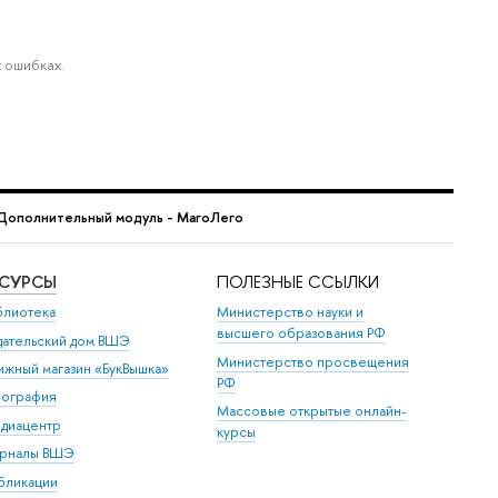
 ошибках.
Дополнительный модуль - МагоЛего
ЕСУРСЫ
ПОЛЕЗНЫЕ ССЫЛКИ
блиотека
Министерство науки и
высшего образования РФ
дательский дом ВШЭ
Министерство просвещения
ижный магазин «БукВышка»
РФ
пография
Массовые открытые онлайн-
диацентр
курсы
рналы ВШЭ
бликации