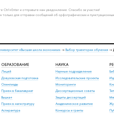
е Ctrl+Enter и отправьте нам уведомление. Спасибо за участие!
н только для отправки сообщений об орфографических и пунктуационных
университет «Высшая школа экономики»
→
Выбор траектории обучения
→
ОБРАЗОВАНИЕ
НАУКА
Р
Лицей
Научные подразделения
Би
Довузовская подготовка
Исследовательские проекты
Из
Олимпиады
Мониторинги
Кн
Прием в бакалавриат
Диссертационные советы
Ти
Вышка+
Защиты диссертаций
Ме
Прием в магистратуру
Академическое развитие
Жу
Аспирантура
Конкурсы и гранты
Пу