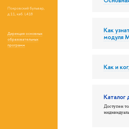
Покровский бульвар,
д.11, каб. L418
Как узна
Дирекция основных
модуля 
образовательных
программ
Как и ко
Каталог 
Доступен то
индивидуаль