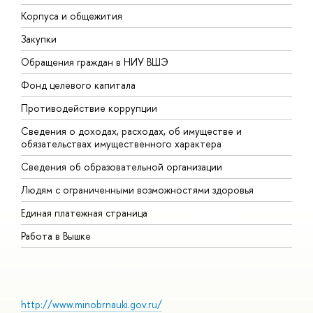
Корпуса и общежития
В
Закупки
П
Обращения граждан в НИУ ВШЭ
А
Фонд целевого капитала
Д
Противодействие коррупции
Ц
Сведения о доходах, расходах, об имуществе и
Б
обязательствах имущественного характера
О
Сведения об образовательной организации
О
Людям с ограниченными возможностями здоровья
Единая платежная страница
Работа в Вышке
http://www.minobrnauki.gov.ru/