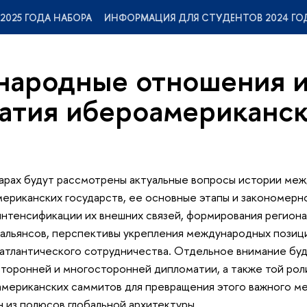
025 ГОДА НАБОРА
ИНФОРМАЦИЯ ДЛЯ СТУДЕНТОВ 2024 ГО
ародные отношения 
атия ибероамериканск
нарах будут рассмотрены актуальные вопросы истории ме
ериканских государств, ее основные этапы и закономерн
нтенсификации их внешних связей, формирования региона
 альянсов, перспективы укрепления международных позиц
атлантического сотрудничества. Отдельное внимание бу
оронней и многосторонней дипломатии, а также той роли
мериканских саммитов для превращения этого важного м
 из полюсов глобальной архитектуры.