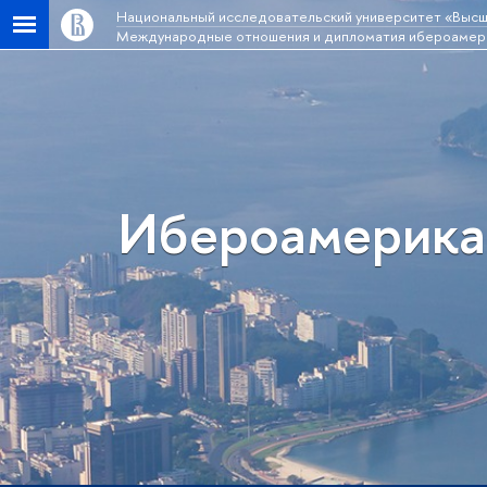
Национальный исследовательский университет «Высш
Международные отношения и дипломатия ибероамери
Ибероамерика: