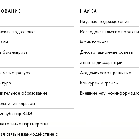
ЗОВАНИЕ
НАУКА
Научные подразделения
вская подготовка
Исследовательские проекты
иады
Мониторинги
в бакалавриат
Диссертационные советы
Защиты диссертаций
в магистратуру
Академическое развитие
нтура
Конкурсы и гранты
ительное образование
Внешние научно-информаци
развития карьеры
-инкубатор ВШЭ
вательные партнерства
ая связь и взаимодействие с