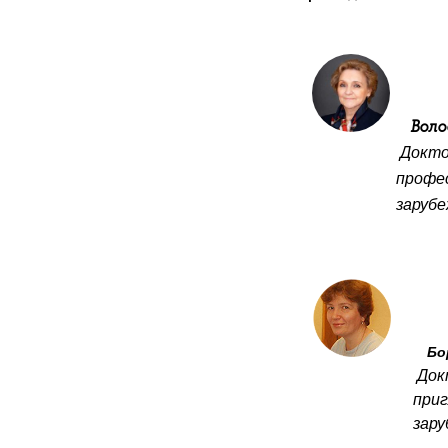
Воло
Докто
профессор 
зарубежного 
Бо
Док
приглашенный
зарубежного