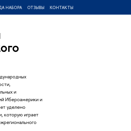
ДА НАБОРА
ОТЗЫВЫ
КОНТАКТЫ
и
ого
ждународных
ости,
льных и
ий Ибероамерики и
дет уделено
, которую играет
ежрегионального