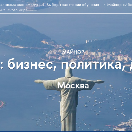
ая школа экономики»
Выбор траектории обучения
Майнор «Ибер
канского мира
МАЙНОР
 бизнес, политика, 
Москва