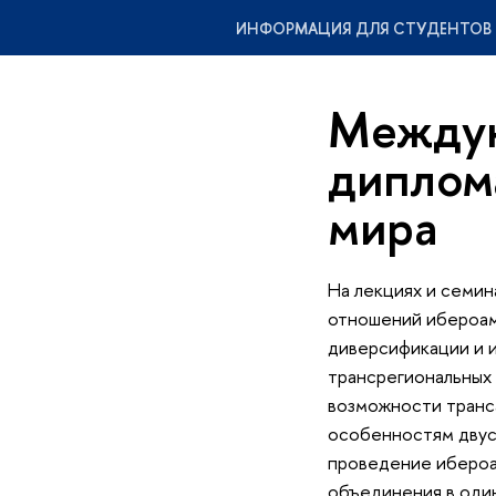
ИНФОРМАЦИЯ ДЛЯ СТУДЕНТОВ 2
Междун
диплом
мира
На лекциях и семи
отношений ибероам
диверсификации и и
трансрегиональных
возможности транс
особенностям двуст
проведение ибероа
объединения в один