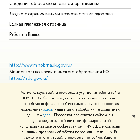
Сведения об образовательной организации
О
Людям с ограниченными возможностями здоровья
Единая платежная страница
Работа в Вышке
http://www.minobrnauki.gov.ru/
Министерство науки и высшего образования РФ
https://edu.gov.ru/
Министерство просвещения РФ
https://elearning.hse.ru/mooc
Мы используем файлы cookies для улучшения работы сайта
Массовые открытые онлайн-курсы
НИУ ВШЭ и большего удобства его использования. Более
подробную информацию об использовании файлов cookies
можно найти
здесь
, наши правила обработки персональных
данных –
здесь
. Продолжая пользоваться сайтом, вы
✖
© НИУ ВШЭ 1993–2026
Адреса и контакты
Условия
подтверждаете, что были проинформированы об
использования материалов
Политика конфиденциальности
Карта
использовании файлов cookies сайтом НИУ ВШЭ и согласны
сайта
с нашими правилами обработки персональных данных. Вы
Шрифты HSE Sans и HSE Slab разработаны в
Школе дизайна НИУ
можете отключить файлы cookies в настройках Вашего