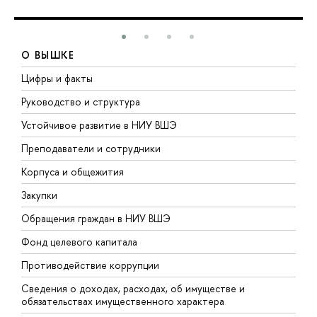
О ВЫШКЕ
Цифры и факты
Л
Руководство и структура
Д
Устойчивое развитие в НИУ ВШЭ
О
Преподаватели и сотрудники
П
Корпуса и общежития
В
Закупки
П
Обращения граждан в НИУ ВШЭ
А
Фонд целевого капитала
Д
Противодействие коррупции
Ц
Сведения о доходах, расходах, об имуществе и
Б
обязательствах имущественного характера
О