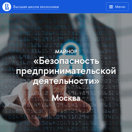
Высшая школа экономики
Меню
МАЙНОР
«Безопасность
предпринимательской
деятельности»
Москва