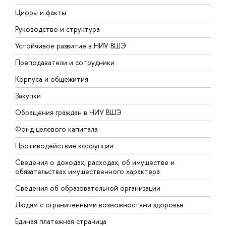
Цифры и факты
Л
Руководство и структура
Д
Устойчивое развитие в НИУ ВШЭ
О
Преподаватели и сотрудники
П
Корпуса и общежития
В
Закупки
П
Обращения граждан в НИУ ВШЭ
А
Фонд целевого капитала
Д
Противодействие коррупции
Ц
Сведения о доходах, расходах, об имуществе и
Б
обязательствах имущественного характера
О
Сведения об образовательной организации
О
Людям с ограниченными возможностями здоровья
Единая платежная страница