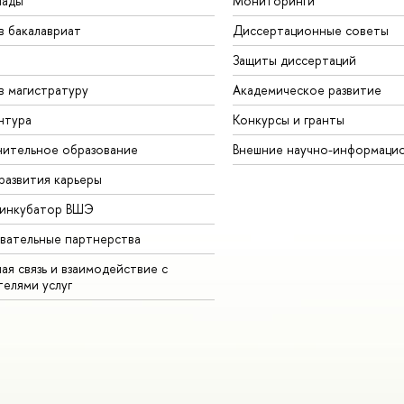
иады
Мониторинги
в бакалавриат
Диссертационные советы
Защиты диссертаций
в магистратуру
Академическое развитие
нтура
Конкурсы и гранты
ительное образование
Внешние научно-информаци
развития карьеры
-инкубатор ВШЭ
вательные партнерства
ая связь и взаимодействие с
телями услуг