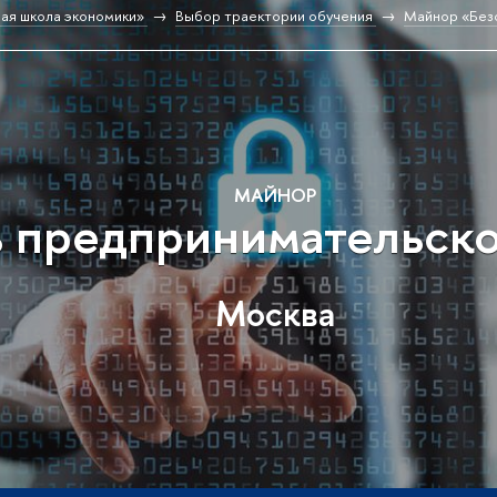
ая школа экономики»
Выбор траектории обучения
Майнор «Без
МАЙНОР
ь предпринимательско
Москва