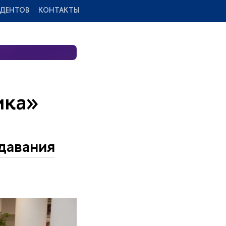
УДЕНТОВ
КОНТАКТЫ
ика»
давания