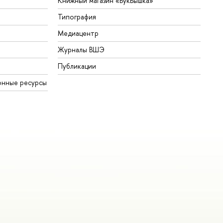
Книжный магазин «БукВышка»
Типография
Медиацентр
Журналы ВШЭ
Публикации
онные ресурсы