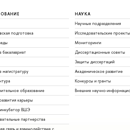
ЗОВАНИЕ
НАУКА
Научные подразделения
вская подготовка
Исследовательские проекты
иады
Мониторинги
в бакалавриат
Диссертационные советы
Защиты диссертаций
в магистратуру
Академическое развитие
нтура
Конкурсы и гранты
ительное образование
Внешние научно-информаци
развития карьеры
-инкубатор ВШЭ
вательные партнерства
ая связь и взаимодействие с