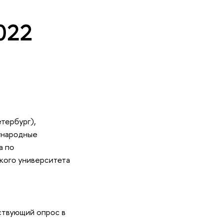
022
тербург),
ународные
а по
кого университета
ствующий опрос в