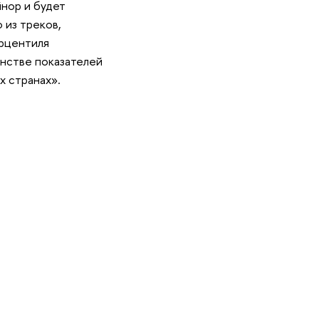
йнор и будет
 из треков,
ерцентиля
енстве показателей
х странах».