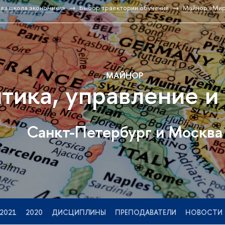
ая школа экономики»
Выбор траектории обучения
Майнор «Миро
МАЙНОР
тика, управление и 
Санкт-Петербург и Москва
2021
2020
ДИСЦИПЛИНЫ
ПРЕПОДАВАТЕЛИ
НОВОСТИ