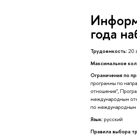
Информ
года на
Трудоемкость:
20 з
Максимальное кол
Ограничения по пр
программы по напр
отношения", Прогр
международным отн
по международным
Язык:
русский
Правила выбора т