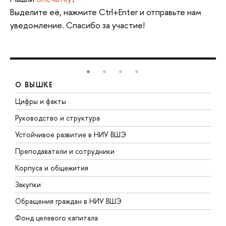
Выделите её, нажмите Ctrl+Enter и отправьте нам
уведомление. Спасибо за участие!
О ВЫШКЕ
Цифры и факты
Л
Руководство и структура
Д
Устойчивое развитие в НИУ ВШЭ
О
Преподаватели и сотрудники
П
Корпуса и общежития
В
Закупки
П
Обращения граждан в НИУ ВШЭ
А
Фонд целевого капитала
Д