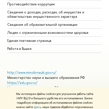
Противодействие коррупции
Ц
Сведения о доходах, расходах, об имуществе и
Б
обязательствах имущественного характера
О
Сведения об образовательной организации
О
Людям с ограниченными возможностями здоровья
Единая платежная страница
Работа в Вышке
http://www.minobrnauki.gov.ru/
Министерство науки и высшего образования РФ
https://edu.gov.ru/
Министерство просвещения РФ
https://elearning.hse.ru/mooc
Мы используем файлы cookies для улучшения работы сайта
Массовые открытые онлайн-курсы
НИУ ВШЭ и большего удобства его использования. Более
подробную информацию об использовании файлов cookies
можно найти
здесь
, наши правила обработки персональных