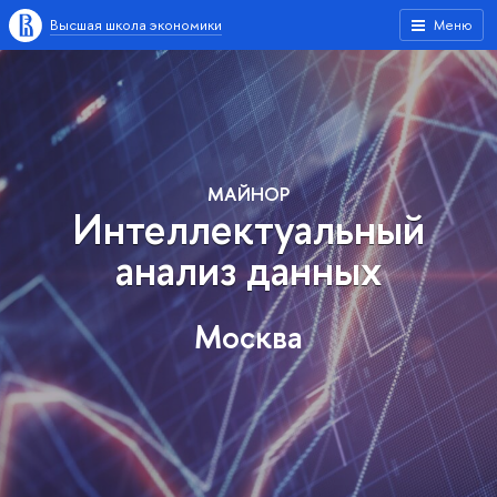
Высшая школа экономики
Меню
МАЙНОР
Интеллектуальный
анализ данных
Москва