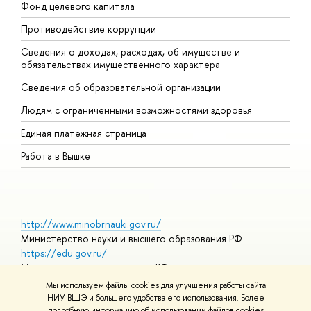
Фонд целевого капитала
Д
Противодействие коррупции
Ц
Сведения о доходах, расходах, об имуществе и
Б
обязательствах имущественного характера
О
Сведения об образовательной организации
О
Людям с ограниченными возможностями здоровья
Единая платежная страница
Работа в Вышке
http://www.minobrnauki.gov.ru/
Министерство науки и высшего образования РФ
https://edu.gov.ru/
Министерство просвещения РФ
https://elearning.hse.ru/mooc
Мы используем файлы cookies для улучшения работы сайта
Массовые открытые онлайн-курсы
НИУ ВШЭ и большего удобства его использования. Более
подробную информацию об использовании файлов cookies