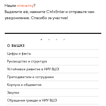
Нашли
опечатку
?
Выделите её, нажмите Ctrl+Enter и отправьте нам
уведомление. Спасибо за участие!
О ВЫШКЕ
Цифры и факты
Л
Руководство и структура
Д
Устойчивое развитие в НИУ ВШЭ
О
Преподаватели и сотрудники
П
Корпуса и общежития
В
Закупки
П
Обращения граждан в НИУ ВШЭ
А