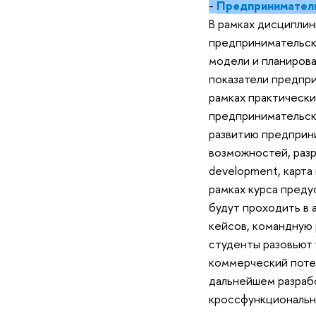
-
Предпринимател
В рамках дисципли
предпринимательск
модели и планирова
показатели предпри
рамках практически
предпринимательск
развитию предприни
возможностей, раз
development, карта п
рамках курса преду
будут проходить в 
кейсов, командную 
студенты разовьют 
коммерческий поте
дальнейшем разрабо
кроссфункциональны