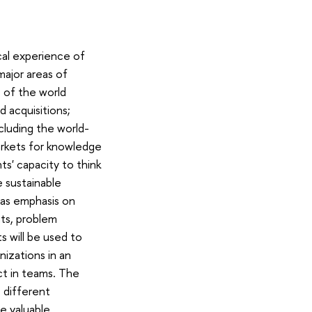
cal experience of
major areas of
e of the world
 acquisitions;
cluding the world-
markets for knowledge
s' capacity to think
e sustainable
has emphasis on
nts, problem
s will be used to
nizations in an
ct in teams. The
 different
de valuable