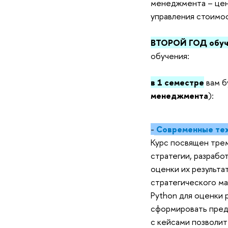
менеджмента – цен
управления стоимо
ВТОРОЙ ГОД обуч
обучения:
в 1 семестре
вам б
менеджмента
):
-
Современные тех
Курс посвящен тре
стратегии, разрабо
оценки их результа
стратегического ма
Python для оценки 
сформировать пред
с кейсами позволит