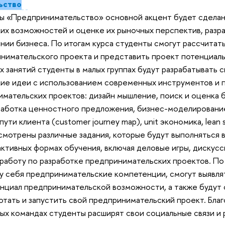
ьство
ны «Предпринимательство» основной акцент будет сделан
их возможностей и оценке их рыночных перспектив, разр
нии бизнеса. По итогам курса студенты смогут рассчита
нимательского проекта и представить проект потенциаль
х занятий студенты в малых группах будут разрабатывать 
ие идеи с использованием современных инструментов и 
мательских проектов: дизайн мышление, поиск и оценка 
работка ценностного предложения, бизнес-моделирование
ути клиента (customer journey map), unit экономика, lean s
смотрены различные задания, которые будут выполняться в
активных формах обучения, включая деловые игры, дискус
работу по разработке предпринимательских проектов. По
у себя предпринимательские компетенции, смогут выявля
нциал предпринимательской возможности, а также будут 
тать и запустить свой предпринимательский проект. Благ
х командах студенты расширят свои социальные связи и 