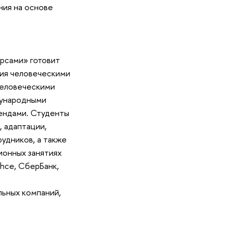
ния на основе
рсами» готовит
ния человеческими
человеческими
дународными
рендами. Студенты
, адаптации,
удников, а также
ионных занятиях
hce, СберБанк,
льных компаний,