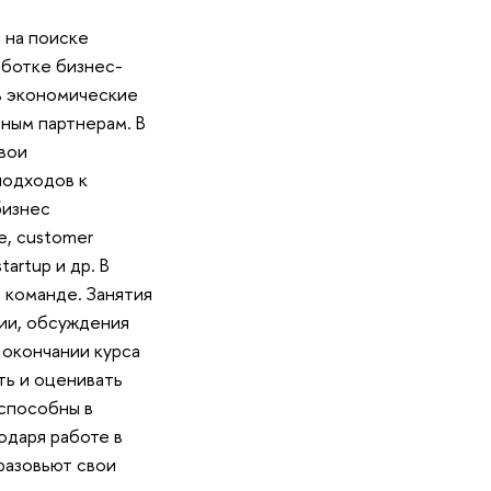
 на поиске
аботке бизнес-
ть экономические
ным партнерам. В
свои
подходов к
бизнес
, customer
tartup и др. В
 команде. Занятия
сии, обсуждения
 окончании курса
ть и оценивать
способны в
одаря работе в
разовьют свои