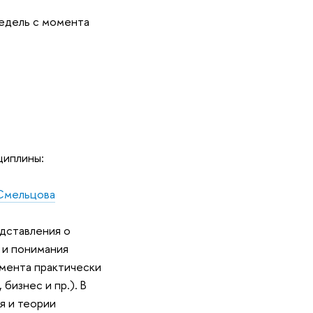
недель с момента
циплины:
Смельцова
дставления о
 и понимания
мента практически
бизнес и пр.). В
я и теории