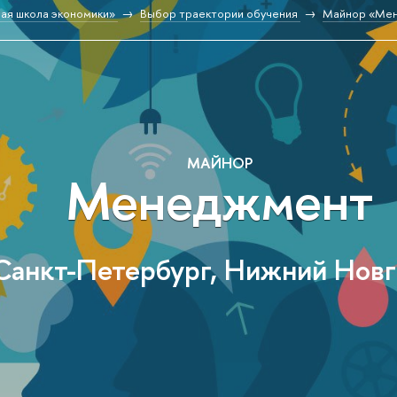
ая школа экономики»
Выбор траектории обучения
Майнор «Ме
МАЙНОР
Менеджмент
Санкт-Петербург, Нижний Нов