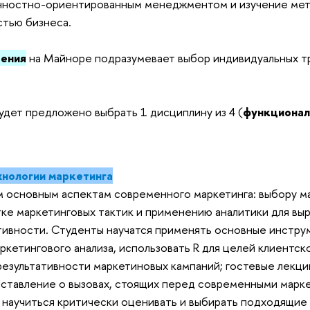
ностно-ориентированным менеджментом и изучение мет
стью бизнеса.
ения
на Майноре подразумевает выбор индивидуальных т
удет предложено выбрать 1 дисциплину из 4 (
функционал
нологии маркетинга
м основным аспектам современного маркетинга: выбору м
тке маркетинговых тактик и применению аналитики для вы
тивности. Студенты научатся применять основные инстр
ркетингового анализа, использовать R для целей клиентск
результативности маркетиновых кампаний; гостевые лекци
ставление о вызовах, стоящих перед современными марке
 научиться критически оценивать и выбирать подходящие