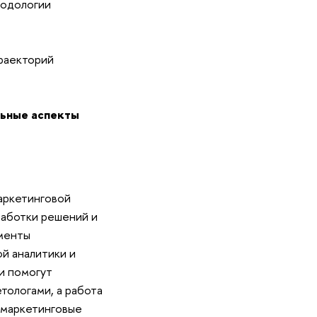
одологии
раекторий
ьные аспекты
аркетинговой
работки решений и
ументы
ой аналитики и
и помогут
тологами, а работа
 маркетинговые