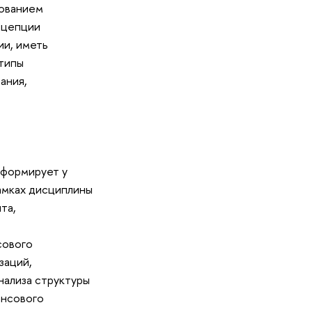
зованием
нцепции
ии, иметь
 типы
ания,
формирует у
амках дисциплины
та,
сового
заций,
нализа структуры
ансового