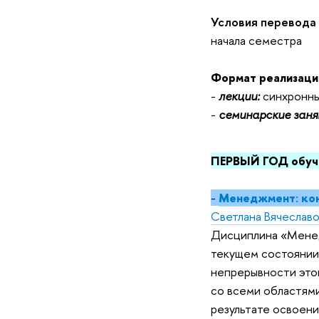
Условия перевода
начала семестра
Формат реализаци
-
лекции:
синхронны
-
семинарские заня
ПЕРВЫЙ ГОД обуч
-
Менеджмент: кон
Светлана Вячеслав
Дисциплина «Менед
текущем состоянии 
непрерывности это
со всеми областями 
результате освоени