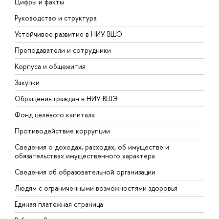
Цифры и факты
Л
Руководство и структура
Д
Устойчивое развитие в НИУ ВШЭ
О
Преподаватели и сотрудники
П
Корпуса и общежития
В
Закупки
П
Обращения граждан в НИУ ВШЭ
А
Фонд целевого капитала
Д
Противодействие коррупции
Ц
Сведения о доходах, расходах, об имуществе и
Б
обязательствах имущественного характера
О
Сведения об образовательной организации
О
Людям с ограниченными возможностями здоровья
Единая платежная страница