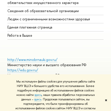
обязательствах имущественного характера
О
Сведения об образовательной организации
О
Людям с ограниченными возможностями здоровья
Единая платежная страница
Работа в Вышке
http://www.minobrnauki.gov.ru/
Министерство науки и высшего образования РФ
https://edu.gov.ru/
Министерство просвещения РФ
https://elearning.hse.ru/mooc
Мы используем файлы cookies для улучшения работы сайта
Массовые открытые онлайн-курсы
НИУ ВШЭ и большего удобства его использования. Более
подробную информацию об использовании файлов cookies
можно найти
здесь
, наши правила обработки персональных
данных –
здесь
. Продолжая пользоваться сайтом, вы
✖
© НИУ ВШЭ 1993–2026
Адреса и контакты
Условия
подтверждаете, что были проинформированы об
использования материалов
Политика конфиденциальности
Карта
использовании файлов cookies сайтом НИУ ВШЭ и согласны
сайта