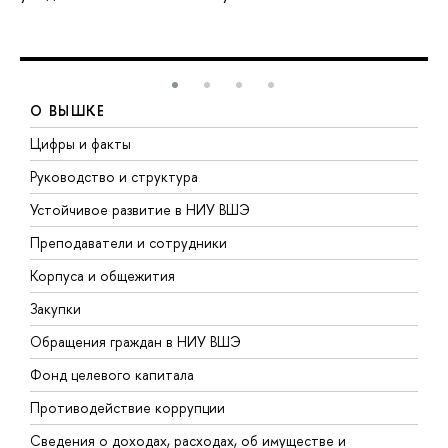
О ВЫШКЕ
Цифры и факты
Л
Руководство и структура
Д
Устойчивое развитие в НИУ ВШЭ
О
Преподаватели и сотрудники
П
Корпуса и общежития
В
Закупки
П
Обращения граждан в НИУ ВШЭ
А
Фонд целевого капитала
Д
Противодействие коррупции
Ц
Сведения о доходах, расходах, об имуществе и
Б