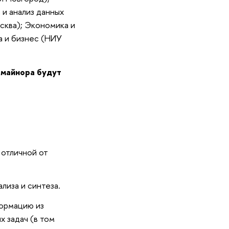
и анализ данных
сква); Экономика и
а и бизнес (НИУ
 майнора будут
 отличной от
иза и синтеза.
формацию из
 задач (в том