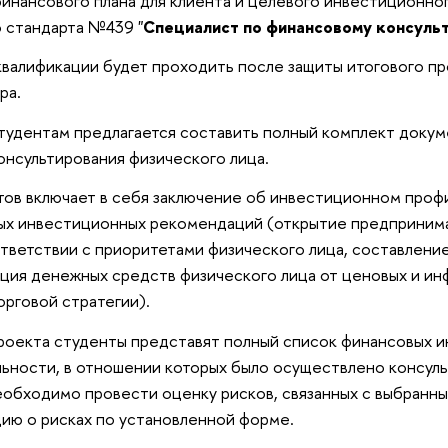
финансового плана для клиента и целевого инвестиционно
 стандарта №439 "
Специалист по финансовому консуль
валификации будет проходить после защиты итогового пр
ра.
тудентам предлагается составить полный комплект докум
нсультирования физического лица.
ов включает в себя заключение об инвестиционном проф
ных инвестиционных рекомендаций (открытие предприним
тветствии с приоритетами физического лица, составлени
ация денежных средств физического лица от ценовых и и
орговой стратегии).
роекта студенты представят полный список финансовых и
льности, в отношении которых было осуществлено консул
еобходимо провести оценку рисков, связанных с выбранн
ию о рисках по установленной форме.