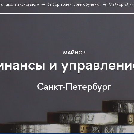
ая школа экономики»
Выбор траектории обучения
Майнор «Лич
МАЙНОР
нансы и управлени
Санкт-Петербург