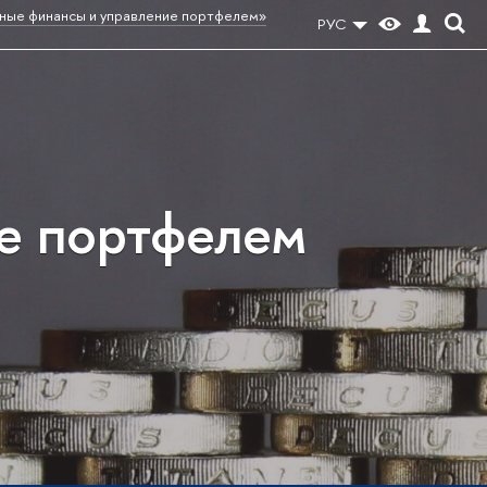
ные финансы и управление портфелем»
РУС
е портфелем