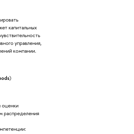
нировать
жет капитальных
 чувствительность
вного управления,
лений компании.
hods
)
и оценки
ам распределения
омпетенции: