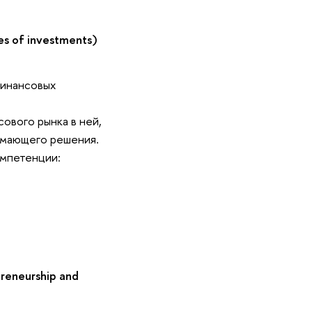
s of investments)
финансовых
ового рынка в ней,
имающего решения.
омпетенции:
reneurship and