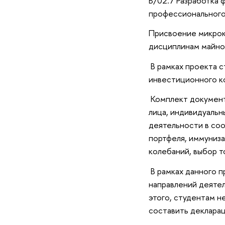
В/02.7 Разработка 
профессионального
Присвоение микрок
дисциплинам майно
В рамках проекта с
инвестиционного ко
Комплект документ
лица, индивидуаль
деятельности в соо
портфеля, иммуниз
колебаний, выбор т
В рамках данного п
направлений деяте
этого, студентам н
составить декларац