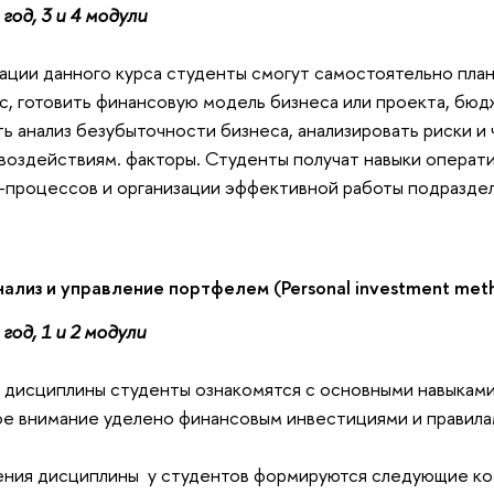
год, 3 и 4 модули
зации данного курса студенты смогут самостоятельно пла
, готовить финансовую модель бизнеса или проекта, бюд
ь анализ безубыточности бизнеса, анализировать риски и
воздействиям. факторы. Студенты получат навыки операти
-процессов и организации эффективной работы подразде
ализ и управление портфелем (Personal investment met
год, 1 и 2 модули
й дисциплины студенты ознакомятся с основными навыкам
ое внимание уделено финансовым инвестициями и правил
вения дисциплины у студентов формируются следующие к