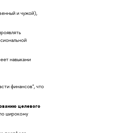
енный и чужой),
проявлять
ссиональной
деет навыками
сти финансов", что
рованию целевого
по широкому