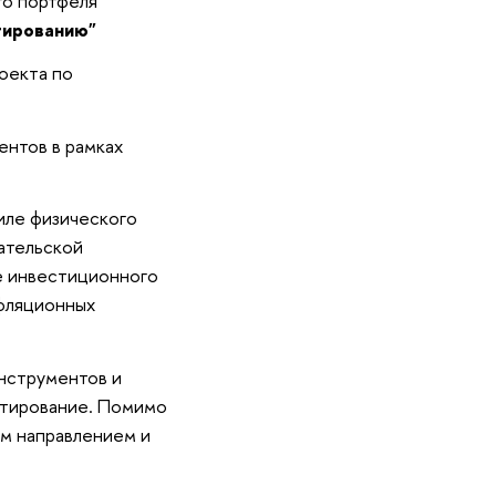
го портфеля
тированию"
оекта по
ентов в рамках
иле физического
ательской
е инвестиционного
нфляционных
нструментов и
ьтирование. Помимо
ым направлением и