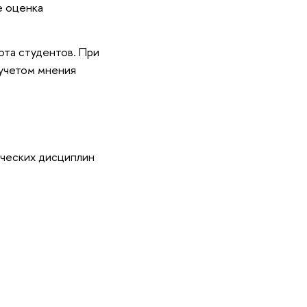
е оценка
ота студентов. При
 учетом мнения
ических дисциплин