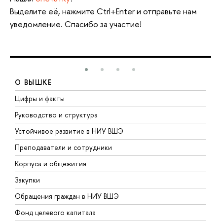
Выделите её, нажмите Ctrl+Enter и отправьте нам
уведомление. Спасибо за участие!
О ВЫШКЕ
Цифры и факты
Л
Руководство и структура
Д
Устойчивое развитие в НИУ ВШЭ
О
Преподаватели и сотрудники
П
Корпуса и общежития
В
Закупки
П
Обращения граждан в НИУ ВШЭ
А
Фонд целевого капитала
Д