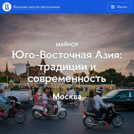
Высшая школа экономики
Меню
МАЙНОР
Юго-Восточная Азия:
традиции и
современность
Москва