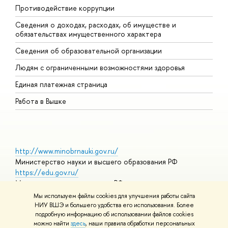
Противодействие коррупции
Ц
Сведения о доходах, расходах, об имуществе и
Б
обязательствах имущественного характера
О
Сведения об образовательной организации
О
Людям с ограниченными возможностями здоровья
Единая платежная страница
Работа в Вышке
http://www.minobrnauki.gov.ru/
Министерство науки и высшего образования РФ
https://edu.gov.ru/
Министерство просвещения РФ
https://elearning.hse.ru/mooc
Мы используем файлы cookies для улучшения работы сайта
Массовые открытые онлайн-курсы
НИУ ВШЭ и большего удобства его использования. Более
подробную информацию об использовании файлов cookies
можно найти
здесь
, наши правила обработки персональных