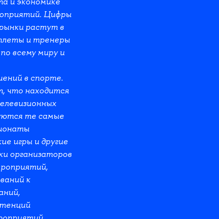
та и экономике
роприятий. Цифры
рынки растут в
тлеты и тренеры
по всему миру и
ений в спорте.
т, что находится
телевизионных
зуются те самые
ионаты
е игры и другие
ки организаторов
ероприятий,
ваний к
аний,
етенций
ероприятий