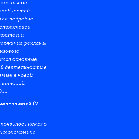
версальное
требностей
рме подробно
 отраслевой
тратегии
держание рекламы
нгового
ются основные
й деятельности в
емые в новой
, которой
диа.
мероприятий (2
 появилось немало
ных экономике