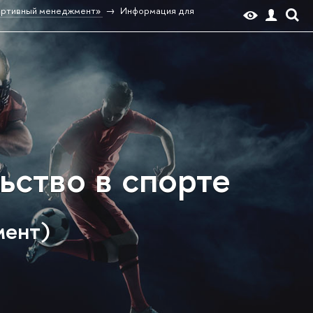
ртивный менеджмент»
Информация для
ство в спорте
мент)