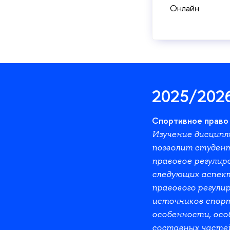
Онлайн
2025/202
Спортивное право 
Изучение дисципл
позволит студен
правовое регулир
следующих аспект
правового регули
источников спорт
особенности, осо
составных частей