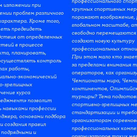
профессионального спор
 изложении при
крупных спортивных ме
ении проблем различного
поражают воображение, 
характера. Кроме того,
глобальном масштабе, а
меть предвидеть
свободно перемещаются 
дствия от определенных
создают новую культуру
твий в процессе
профессиональных отнош
кта, планировать,
При этом мало кто знае
осуществлять контроль
за пределами внимания 
пах работы,
операторов, как органи
иально-экономический
Чемпионаты мира, Чемп
о-зрелищных
континентов, Олимпийски
чение курса
турниры? Тема подготов
еджмент» позволит
спортивно-зрелищных м
ь навыками профессии
стандартизации и требо
джера, основами подбора
организаторам соревнов
и создания правил
профессиональных комп
 подрядными и
организаторов таких м