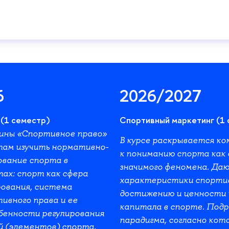
6
2026/2027
(1 семестр)
Спортивный маркетинг (1
ины «Спортивное право»
В курсе раскрывается ко
там изучить нормативно-
к пониманию спорта как 
ование спорта в
значимого феномена. Да
ах: спорт как сфера
характеристики спорти
рования, система
достижению и ценности 
ивного права и ее
капитала в спорте. Подр
бенности регулирования
парадигма, согласно кот
 (элементов) спорта,