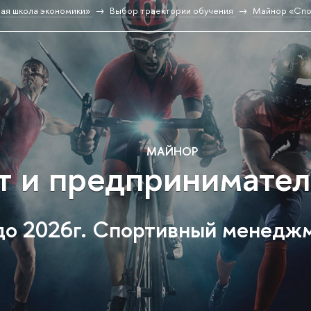
ая школа экономики»
Выбор траектории обучения
Майнор «Спо
МАЙНОР
 и предприниматель
до 2026г. Спортивный менедж