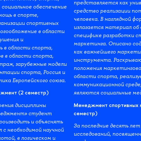
представляется как уни
 социальное обеспечение
средство реализации по
мощь в спорте,
человека. В наглядной фо
ганизации спортивных
излагается материал об
огообложение в области
специфике разработки с
ушения и
маркетинга. Описано со
 в области спорта,
как важнейшего маркети
в в области спорта,
инструмента. Раскрыва
траж, зарубежные модели
положения маркетингово
нтации спорта, Россия и
области спорта, реализу
ика Европейского союза.
коммуникационной среде
жмент (2 семестр)
являются социальные ме
Менеджмент спортивных 
оения дисциплины
семестр)
неджмент» студент
производить и объяснять
За последние десять лет
 с необходимой научной
исследований, посвящен
отой, в логическом и