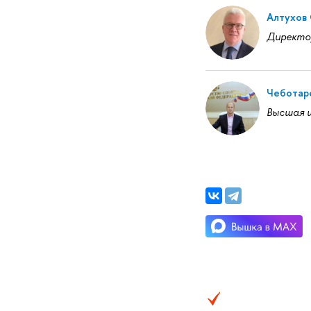
Алтухов 
Директо
Чеботар
Высшая ш