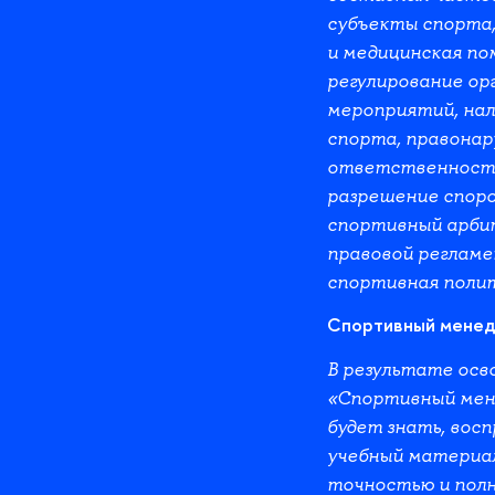
субъекты спорта,
и медицинская по
регулирование ор
мероприятий, нал
спорта, правонар
ответственность
разрешение споро
спортивный арби
правовой регламе
спортивная полит
Спортивный менед
В результате осв
«Спортивный ме
будет знать, вос
учебный материал
точностью и полн