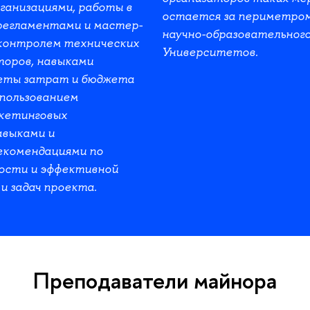
ганизациями, работы в
остается за периметро
регламентами и мастер-
научно-образовательног
 контролем технических
Университетов.
торов, навыками
еты затрат и бюджета
пользованием
ркетинговых
авыками и
екомендациями по
ости и эффективной
и задач проекта.
Преподаватели майнора