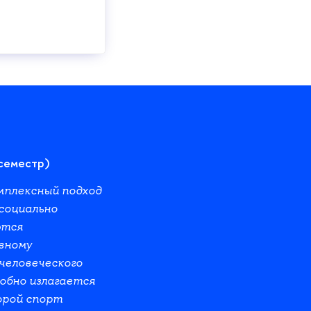
 семестр)
мплексный подход
социально
ются
вному
человеческого
обно излагается
орой спорт