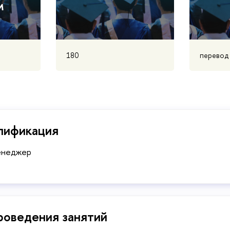
м
180
перевод
лификация
енеджер
роведения занятий