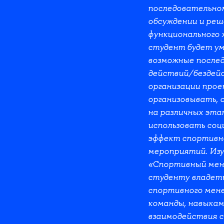
последовательном
обсуждении и реш
функционального 
студент будет у
возможные после
действий/бездейс
организации прое
организовывать, 
на различных эта
использовать соц
эффект спортивн
мероприятий. Изу
«Спортивный мен
студенту владет
спортивного мене
команды, навыкам
взаимодействия с