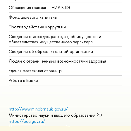
Обращения граждан в НИУ ВШЭ
А
Фонд целевого капитала
Д
Противодействие коррупции
Ц
Сведения о доходах, расходах, об имуществе и
Б
обязательствах имущественного характера
О
Сведения об образовательной организации
О
Людям с ограниченными возможностями здоровья
Единая платежная страница
Работа в Вышке
http://www.minobrnauki.gov.ru/
Министерство науки и высшего образования РФ
https://edu.gov.ru/
Министерство просвещения РФ