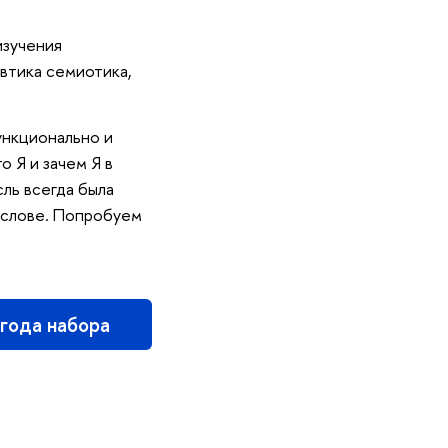
изучения
втика семиотика,
ункционально и
о Я и зачем Я в
сль всегда была
 слове. Попробуем
 года набора