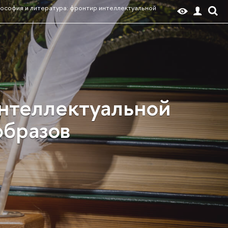
софия и литература: фронтир интеллектуальной
интеллектуальной
образов