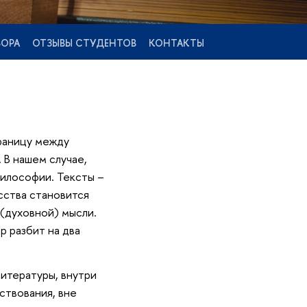
БОРА
ОТЗЫВЫ СТУДЕНТОВ
КОНТАКТЫ
границу между
 В нашем случае,
философии. Тексты –
сства становится
(духовной) мысли.
р разбит на два
литературы, внутри
ствования, вне