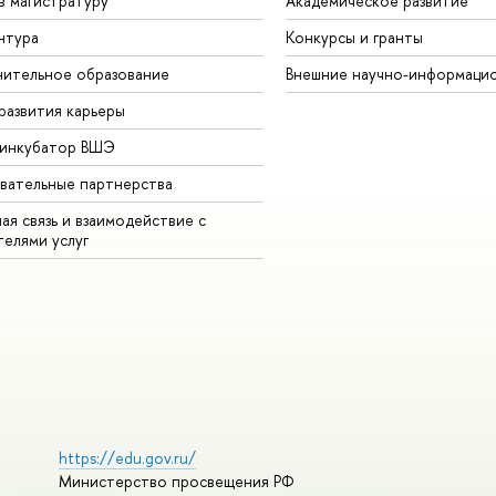
в магистратуру
Академическое развитие
нтура
Конкурсы и гранты
ительное образование
Внешние научно-информаци
развития карьеры
-инкубатор ВШЭ
вательные партнерства
ая связь и взаимодействие с
телями услуг
https://edu.gov.ru/
Министерство просвещения РФ