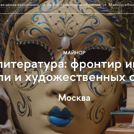
ая школа экономики»
Выбор траектории обучения
Майнор «Фило
МАЙНОР
литература: фронтир 
и и художественных 
Москва