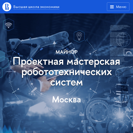
Высшая школа экономики
Меню
МАЙНОР
Проектная мастерская
робототехнических
систем
Москва