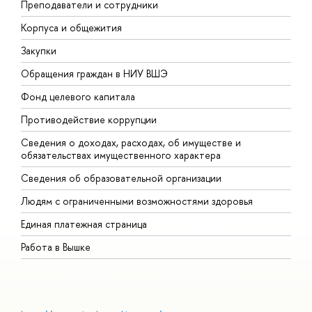
Преподаватели и сотрудники
П
Корпуса и общежития
В
Закупки
П
Обращения граждан в НИУ ВШЭ
А
Фонд целевого капитала
Д
Противодействие коррупции
Ц
Сведения о доходах, расходах, об имуществе и
Б
обязательствах имущественного характера
О
Сведения об образовательной организации
О
Людям с ограниченными возможностями здоровья
Единая платежная страница
Работа в Вышке