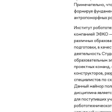
Примечательно, что
формируя фундамент
антропоморфных ро
Институт робототе
компанией ЭФКО — 
различных образова
подготовки, в каче
деятельность Студ
образовательным э
проектных команд,
конструкторов, раз
специалистов по с
Данный майнор полн
дисциплина являетс
для поступивших уч
робототехнического
испытаний и итого