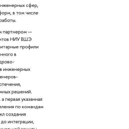
инженерных сфер,
орм, в том числе
работы.
м партнером —
ентов НИУ ВШЭ
анитарные профили
нного в
дрово-
ов инженерных
женеров-
спечения,
ммных решений.
а первая указанная
деления по командам
кл создания
 до интеграции,
финальной защиты