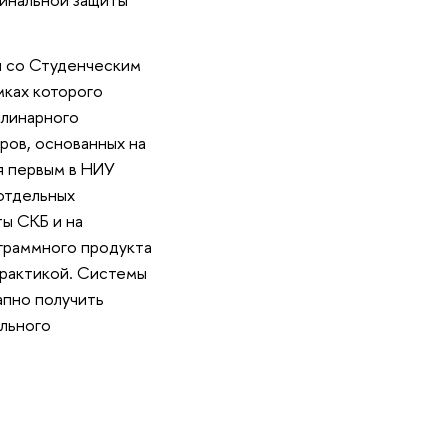
и со Студенческим
ках которого
плинарного
ров, основанных на
я первым в НИУ
отдельных
ы СКБ и на
граммного продукта
практикой. Системы
апно получить
льного