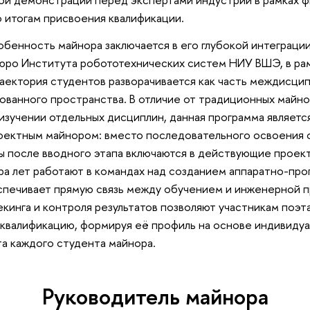
о итогам присвоения квалификации.
бенность майнора заключается в его глубокой интеграци
юро Института робототехнических систем НИУ ВШЭ, в рам
аектория студентов разворачивается как часть междисци
ванного пространства. В отличие от традиционных майно
зучении отдельных дисциплин, данная программа являетс
ектным майнором: вместо последовательного освоения 
 после вводного этапа включаются в действующие проект
а лет работают в командах над созданием аппаратно-про
еспечивает прямую связь между обучением и инженерной 
екинга и контроля результатов позволяют участникам поэт
квалификацию, формируя её профиль на основе индивидуа
а каждого студента майнора.
Руководитель майнора