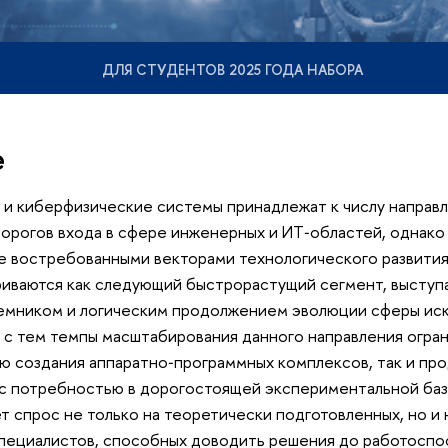
ДЛЯ СТУДЕНТОВ 2025 ГОДА НАБОРА
е
и киберфизические системы принадлежат к числу направл
порогов входа в сфере инженерных и ИТ‑областей, однак
е востребованными векторами технологического развития
риваются как следующий быстрорастущий сегмент, высту
мником и логическим продолжением эволюции сферы ис
 с тем темпы масштабирования данного направления огран
ю создания аппаратно‑программных комплексов, так и пр
с потребностью в дорогостоящей экспериментальной базе
т спрос не только на теоретически подготовленных, но и 
пециалистов, способных доводить решения до работоспо