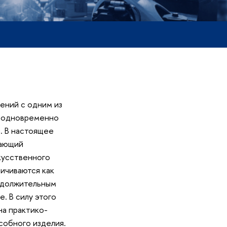
ений с одним из
о одновременно
. В настоящее
пающий
кусственного
ичиваются как
одолжительным
. В силу этого
на практико-
собного изделия.