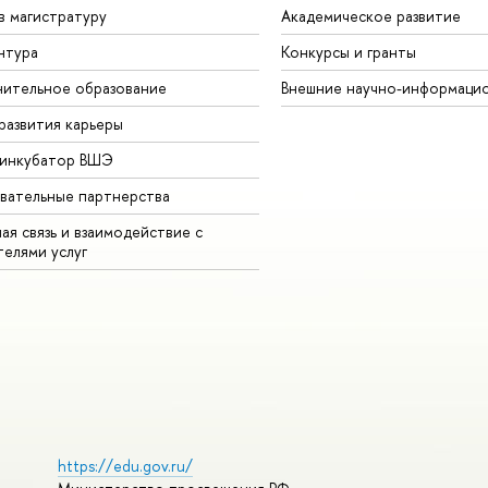
в магистратуру
Академическое развитие
нтура
Конкурсы и гранты
ительное образование
Внешние научно-информаци
развития карьеры
-инкубатор ВШЭ
вательные партнерства
ая связь и взаимодействие с
телями услуг
https://edu.gov.ru/