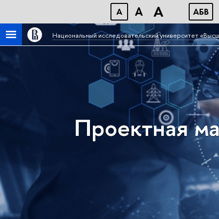
A
A
A
АБB
Национальный исследовательский университет «Высш
Проектная ма