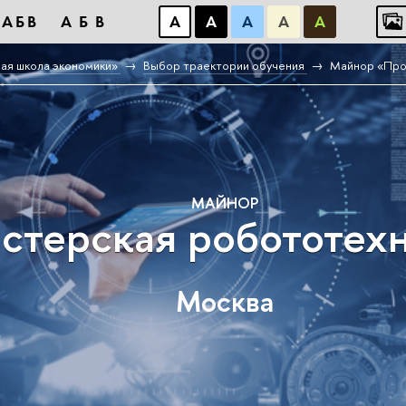
АБB
АБB
А
А
А
А
А
ая школа экономики»
Выбор траектории обучения
Майнор «Про
МАЙНОР
стерская робототех
Москва