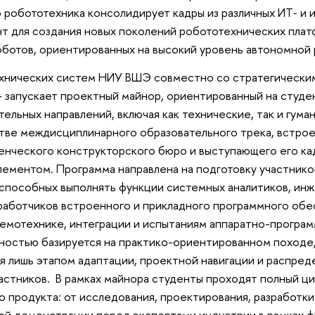
 робототехника консолидирует кадры из различных ИТ‑ и 
 для создания новых поколений робототехнических платф
ботов, ориентированных на высокий уровень автономной 
хнических систем НИУ ВШЭ совместно со стратегически
запускает проектный майнор, ориентированный на студ
тельных направлений, включая как технические, так и гум
стве междисциплинарного образовательного трека, встрое
енческого конструкторского бюро и выступающего его ка
лементом. Программа направлена на подготовку участник
 способных выполнять функции системных аналитиков, ин
работчиков встроенного и прикладного программного обе
хемотехнике, интеграции и испытаниям аппаратно-програ
остью базируется на практико-ориентированном походе, 
я лишь этапом адаптации, проектной навигации и распре
астников. В рамках майнора студенты проходят полный ци
 продукта: от исследования, проектирования, разработки
вой демонстрации перед экспертами индустрии в рамках 