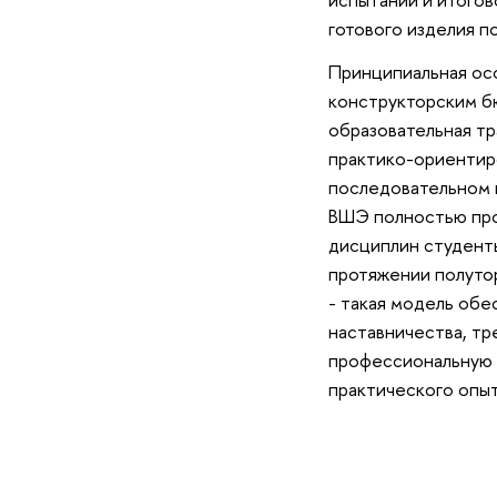
готового изделия п
Принципиальная осо
конструкторским б
образовательная тр
практико-ориентиро
последовательном и
ВШЭ полностью про
дисциплин студенты
протяжении полутор
- такая модель об
наставничества, тр
профессиональную 
практического опыт