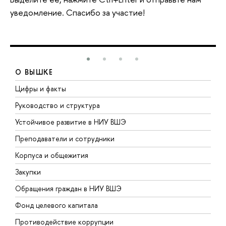
уведомление. Спасибо за участие!
О ВЫШКЕ
Цифры и факты
Л
Руководство и структура
Д
Устойчивое развитие в НИУ ВШЭ
О
Преподаватели и сотрудники
П
Корпуса и общежития
В
Закупки
П
Обращения граждан в НИУ ВШЭ
А
Фонд целевого капитала
Д
Противодействие коррупции
Ц