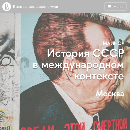
Высшая школа экономики
Меню
МАЙНОР
История СССР
в международном
контексте
Москва