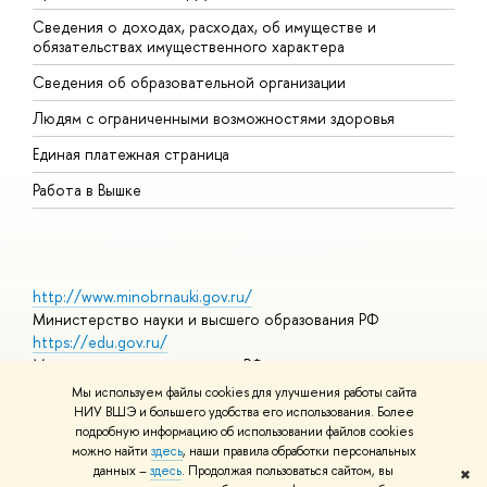
Сведения о доходах, расходах, об имуществе и
Б
обязательствах имущественного характера
О
Сведения об образовательной организации
О
Людям с ограниченными возможностями здоровья
Единая платежная страница
Работа в Вышке
http://www.minobrnauki.gov.ru/
Министерство науки и высшего образования РФ
https://edu.gov.ru/
Министерство просвещения РФ
https://elearning.hse.ru/mooc
Мы используем файлы cookies для улучшения работы сайта
Массовые открытые онлайн-курсы
НИУ ВШЭ и большего удобства его использования. Более
подробную информацию об использовании файлов cookies
можно найти
здесь
, наши правила обработки персональных
данных –
здесь
. Продолжая пользоваться сайтом, вы
✖
© НИУ ВШЭ 1993–2026
Адреса и контакты
Условия