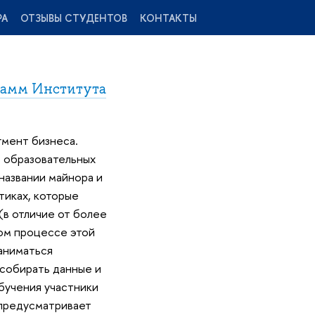
РА
ОТЗЫВЫ СТУДЕНТОВ
КОНТАКТЫ
рамм Института
гмент бизнеса.
 образовательных
названии майнора и
тиках, которые
(в отличие от более
мом процессе этой
аниматься
собирать данные и
обучения участники
 предусматривает