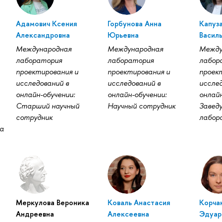
Адамович Ксения
Горбунова Анна
Капуз
Александровна
Юрьевна
Васил
Международная
Международная
Между
лаборатория
лаборатория
лабор
проектирования и
проектирования и
проек
исследований в
исследований в
исслед
онлайн-обучении:
онлайн-обучении:
онлайн
Старший научный
Научный сотрудник
Завед
сотрудник
лабор
а
Меркулова Вероника
Коваль Анастасия
Корча
Андреевна
Алексеевна
Эдуар