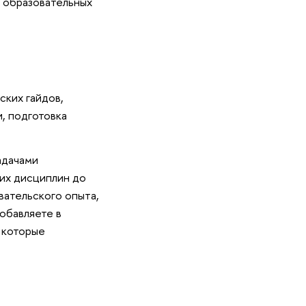
 образовательных
ских гайдов,
, подготовка
адачами
ких дисциплин до
вательского опыта,
добавляете в
 которые