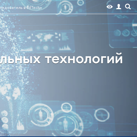
ледователь в EdTech»
ельных технологий