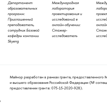
Департамент
Международная
Между
образовательных
лаборатория
лабор
программ:
проектирования и
проек
Приглашенный
исследований в
исслед
преподаватель,
онлайн-обучении:
онлайн
сотрудник Базовой
Стажер-
Стаже
кафедры компании
исследователь
иссле
Skyeng
Майнор разработан в рамках гранта, предоставленного 
и высшего образования Российской Федерации (№ соглаш
предоставлении гранта: 075-15-2020-928).