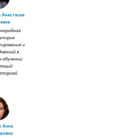
а Анастасия
ьевна
народная
атория
тирования и
ований в
-обучении:
ующий
аторией
к Анна
довна