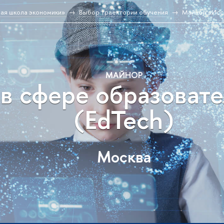
ая школа экономики»
Выбор траектории обучения
Майнор «Исс
МАЙНОР
в сфере образоват
(EdTech)
Москва