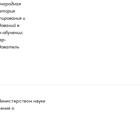
народная
атория
тирования и
ований в
-обучении:
р-
дователь
Министерством науки
ения о