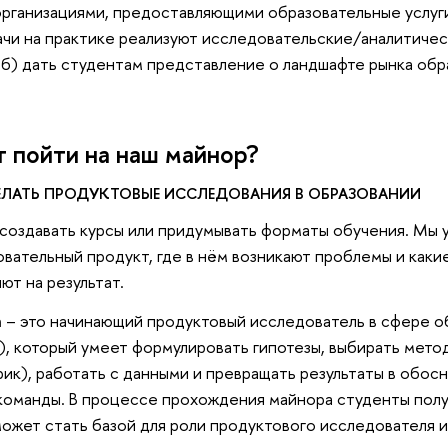
рганизациями, предоставляющими образовательные услуги 
дачи на практике реализуют исследовательские/аналитиче
и б) дать студентам представление о ландшафте рынка обр
 пойти на наш майнор?
ДЕЛАТЬ ПРОДУКТОВЫЕ ИССЛЕДОВАНИЯ В ОБРАЗОВАНИИ
создавать курсы или придумывать форматы обучения. Мы у
овательный продукт, где в нём возникают проблемы и каки
ют на результат.
а
– это начинающий продуктовый исследователь в сфере о
), который умеет формулировать гипотезы, выбирать мето
рик), работать с данными и превращать результаты в обос
команды. В процессе прохождения майнора студенты пол
может стать базой для роли продуктового исследователя и