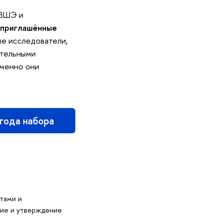
 ВШЭ и
приглашённые
ые исследователи,
ательными
 именно они
 года набора
тами и
ие и утверждение