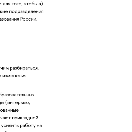
для того, чтобы а)
ские подразделения
азования России.
чим разбираться,
е изменения
бразовательных
ды (интервью,
нованные
учают прикладной
 усилить работу на