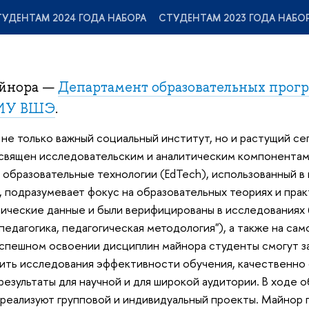
УДЕНТАМ 2024 ГОДА НАБОРА
СТУДЕНТАМ 2023 ГОДА НАБО
айнора —
Департамент образовательных прог
НИУ ВШЭ
.
не только важный социальный институт, но и растущий се
освящен исследовательским и аналитическим компонентам
 образовательные технологии (EdTech), использованный в 
, подразумевает фокус на образовательных теориях и прак
ические данные и были верифицированы в исследованиях 
педагогика, педагогическая методология"), а также на са
успешном освоении дисциплин майнора студенты смогут з
ить исследования эффективности обучения, качественно 
результаты для научной и для широкой аудитории. В ходе 
 реализуют групповой и индивидуальный проекты. Майнор