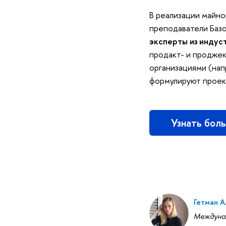
В реализации майн
преподаватели Базо
эксперты из индус
продакт- и продже
организациями (напр
формулируют проект
Узнать боль
Гетман А
Междуна