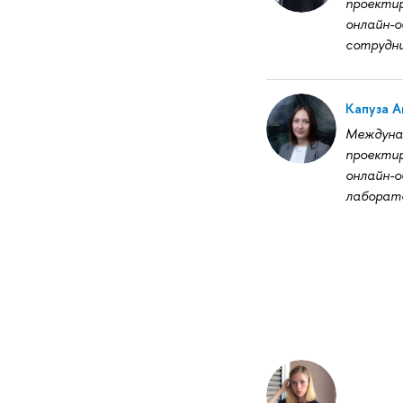
проектир
онлайн-о
сотрудн
Капуза А
Междуна
проектир
онлайн-о
лаборат