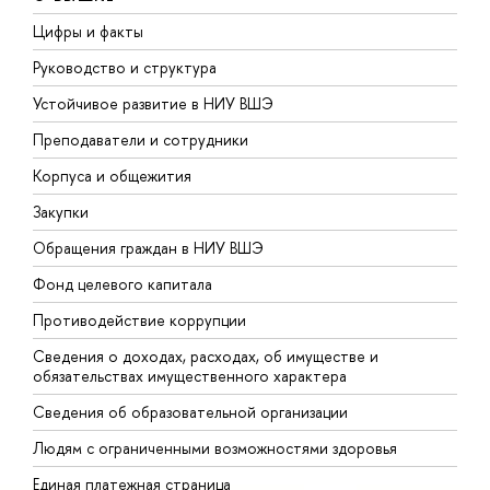
Цифры и факты
Л
Руководство и структура
Д
Устойчивое развитие в НИУ ВШЭ
О
Преподаватели и сотрудники
П
Корпуса и общежития
В
Закупки
П
Обращения граждан в НИУ ВШЭ
А
Фонд целевого капитала
Д
Противодействие коррупции
Ц
Сведения о доходах, расходах, об имуществе и
Б
обязательствах имущественного характера
О
Сведения об образовательной организации
О
Людям с ограниченными возможностями здоровья
Единая платежная страница