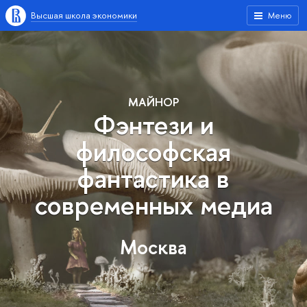
Высшая школа экономики
Меню
МАЙНОР
Фэнтези и
философская
фантастика в
современных медиа
Москва