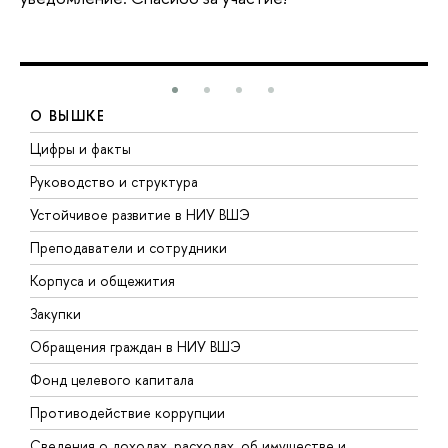
О ВЫШКЕ
Цифры и факты
Л
Руководство и структура
Д
Устойчивое развитие в НИУ ВШЭ
О
Преподаватели и сотрудники
П
Корпуса и общежития
В
Закупки
П
Обращения граждан в НИУ ВШЭ
А
Фонд целевого капитала
Д
Противодействие коррупции
Ц
Сведения о доходах, расходах, об имуществе и
Б