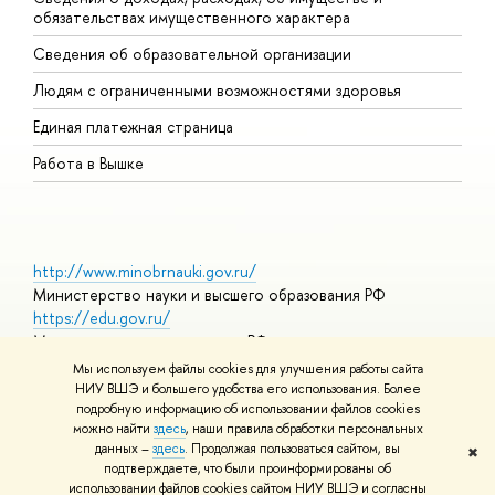
обязательствах имущественного характера
О
Сведения об образовательной организации
О
Людям с ограниченными возможностями здоровья
Единая платежная страница
Работа в Вышке
http://www.minobrnauki.gov.ru/
Министерство науки и высшего образования РФ
https://edu.gov.ru/
Министерство просвещения РФ
https://elearning.hse.ru/mooc
Мы используем файлы cookies для улучшения работы сайта
Массовые открытые онлайн-курсы
НИУ ВШЭ и большего удобства его использования. Более
подробную информацию об использовании файлов cookies
можно найти
здесь
, наши правила обработки персональных
данных –
здесь
. Продолжая пользоваться сайтом, вы
✖
© НИУ ВШЭ 1993–2026
Адреса и контакты
Условия
подтверждаете, что были проинформированы об
использования материалов
Политика конфиденциальности
Карта
использовании файлов cookies сайтом НИУ ВШЭ и согласны