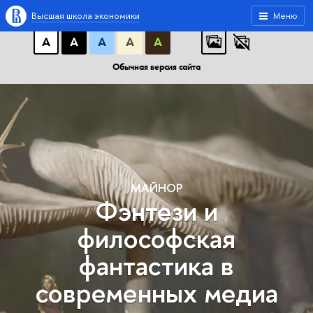
A
A
A
АБB
АБB
АБB
Высшая школа экономики
Меню
А
А
А
А
А
Обычная версия сайта
МАЙНОР
Фэнтези и
философская
фантастика в
современных медиа