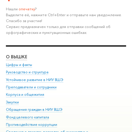
Нашли
опечатку
?
Выделите её, нажмите Ctrl+Enter и отправьте нам уведомление.
Спасибо за участие!
Сервис предназначен только для отправки сообщений об
орфографических и пунктуационных ошибках.
О ВЫШКЕ
ОБ
Цифры и факты
Ли
Руководство и структура
Дов
Устойчивое развитие в НИУ ВШЭ
Ол
Преподаватели и сотрудники
При
Корпуса и общежития
Вы
Закупки
При
Обращения граждан в НИУ ВШЭ
Ас
Фонд целевого капитала
До
Противодействие коррупции
Цен
Сведения о доходах, расходах, об имуществе и
Би