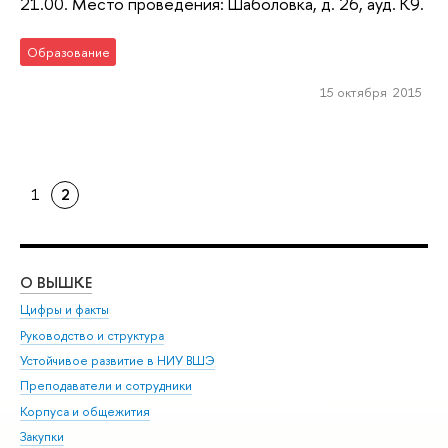
21.00. Место проведения: Шаболовка, д. 26, ауд. К9.
Образование
15 октября 2015
1
2
О ВЫШКЕ
ОБ
Цифры и факты
Ли
Руководство и структура
Дов
Устойчивое развитие в НИУ ВШЭ
Ол
Преподаватели и сотрудники
При
Корпуса и общежития
Вы
Закупки
При