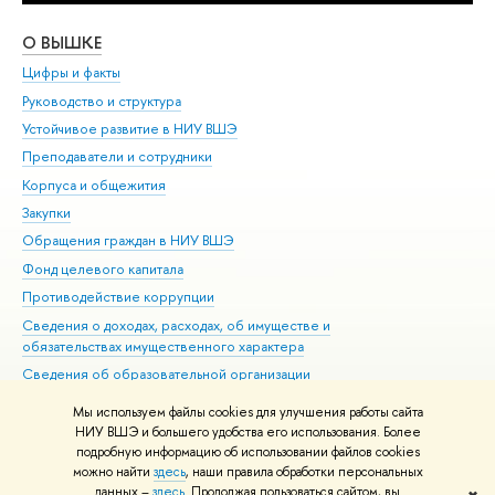
О ВЫШКЕ
ОБ
Цифры и факты
Ли
Руководство и структура
Дов
Устойчивое развитие в НИУ ВШЭ
Ол
Преподаватели и сотрудники
При
Корпуса и общежития
Вы
Закупки
При
Обращения граждан в НИУ ВШЭ
Ас
Фонд целевого капитала
До
Противодействие коррупции
Цен
Сведения о доходах, расходах, об имуществе и
Би
обязательствах имущественного характера
Об
Сведения об образовательной организации
Обр
Людям с ограниченными возможностями здоровья
Мы используем файлы cookies для улучшения работы сайта
Единая платежная страница
НИУ ВШЭ и большего удобства его использования. Более
подробную информацию об использовании файлов cookies
Работа в Вышке
можно найти
здесь
, наши правила обработки персональных
данных –
здесь
. Продолжая пользоваться сайтом, вы