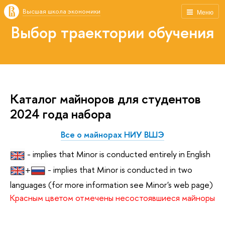
Высшая школа экономики
Меню
Выбор траектории обучения
Каталог майноров для студентов
2024 года набора
Все о майнорах НИУ ВШЭ
 - implies that Minor is conducted entirely in English
+
 - implies that Minor is conducted in two 
languages (for more information see Minor's web page)
Красным цветом отмечены несостоявшиеся майноры