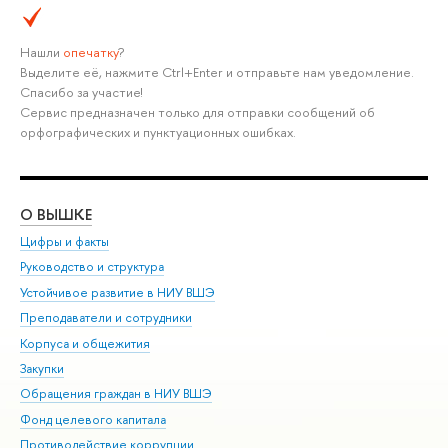
Нашли
опечатку
?
Выделите её, нажмите Ctrl+Enter и отправьте нам уведомление.
Спасибо за участие!
Сервис предназначен только для отправки сообщений об
орфографических и пунктуационных ошибках.
О ВЫШКЕ
ОБ
Цифры и факты
Ли
Руководство и структура
Дов
Устойчивое развитие в НИУ ВШЭ
Ол
Преподаватели и сотрудники
При
Корпуса и общежития
Вы
Закупки
При
Обращения граждан в НИУ ВШЭ
Ас
Фонд целевого капитала
До
Противодействие коррупции
Цен