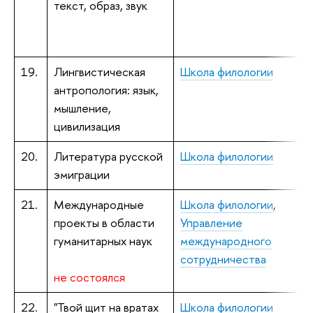
текст, образ, звук
Б
к
19.
Лингвистическая
Школа филологии
К
антропология: язык,
ф
мышление,
цивилизация
20.
Литература русской
Школа филологии
У
эмиграции
P
21.
Международные
Школа филологии
,
Б
проекты в области
Управление
н
гуманитарных наук
международного
сотрудничества
Х
не состоялся
к
22.
"Твой щит на вратах
Школа филологии
И