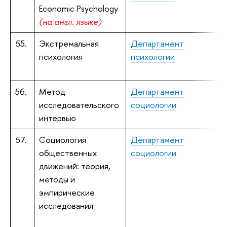
Economic Psychology
(на англ. языке)
55.
Экстремальная
Департамент
С
психология
психологии
п
56.
Метод
Департамент
С
исследовательского
социологии
к
интервью
57.
Социология
Департамент
общественных
социологии
P
движений: теория,
методы и
м
эмпирические
исследования