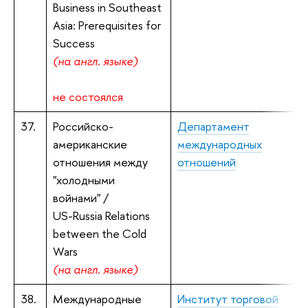
Business in Southeast
Asia: Prerequisites for
Success
(на англ. языке)
не состоялся
37.
Российско-
Департамент
С
американские
международных
отношения между
отношений
"холодными
войнами" /
US-Russia Relations
between the Cold
Wars
(
н
а англ. языке)
38.
Международные
Институт торговой
Д