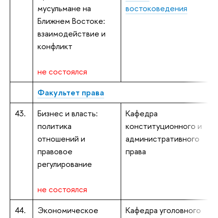
мусульмане на
востоковедения
к
Ближнем Востоке:
взаимодействие и
конфликт
не состоялся
Факультет права
43.
Бизнес и власть:
Кафедра
политика
конституционного и
С
отношений и
административного
правовое
права
регулирование
не состоялся
44.
Экономическое
Кафедра уголовного
Е