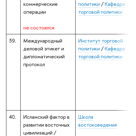
коммерческие
политики
/
Кафедра
р
операции
торговой политики
не состоялся
39.
Международный
Институт торговой
И
деловой этикет и
политики
/
Кафедра
э
дипломатический
торговой политики
протокол
С
к
Т
к
40.
Исламский фактор в
Школа
Ч
развитии восточных
востоковедения
цивилизаций /