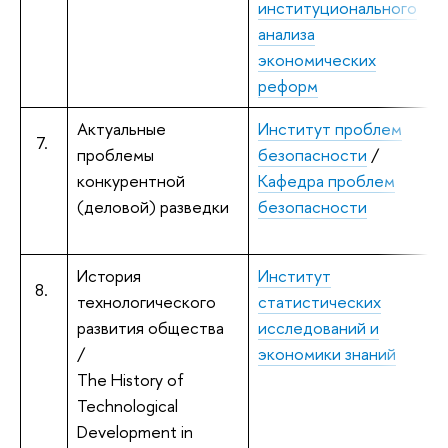
институционального
анализа
экономических
реформ
Актуальные
Институт проблем
7.
проблемы
безопасности
/
конкурентной
Кафедра проблем
(деловой) разведки
безопасности
т
История
Институт
8.
технологического
статистических
развития общества
исследований и
/
экономики знаний
The History of
Technological
Development in