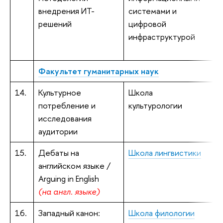
внедрения ИТ-
системами и
решений
цифровой
Л
инфраструктурой
к
Факультет гуманитарных наук
14.
Культурное
Школа
потребление и
культурологии
исследования
аудитории
15.
Дебаты на
Школа лингвистики
В
английском языке /
к
Arguing in English
(на англ. языке)
16.
Западный канон:
Школа филологии
В