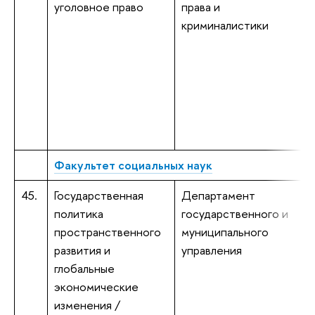
уголовное право
права и
ю
криминалистики
ю
Э
к
Факультет социальных наук
45.
Государственная
Департамент
Г
политика
государственного и
пространственного
муниципального
И
развития и
управления
э
глобальные
П
экономические
к
изменения /