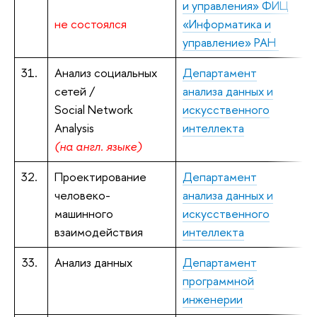
и управления» ФИЦ
не состоялся
«Информатика и
управление» РАН
31.
Анализ социальных
Департамент
Ж
сетей /
анализа данных и
Social Network
искусственного
Analysis
интеллекта
(на англ. языке)
32.
Проектирование
Департамент
человеко-
анализа данных и
к
машинного
искусственного
взаимодействия
интеллекта
33.
Анализ данных
Департамент
М
программной
инженерии