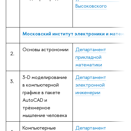
Высоковского
М
г
Московский институт электроники и математик
Основы астрономии
Департамент
З
2.
прикладной
ф
математики
3-D моделирование
Департамент
П
3.
в компьютерной
электронной
к
графике в пакете
инженерии
AutoCAD и
трёхмерное
мышление человека
Компьютерные
Департамент
К