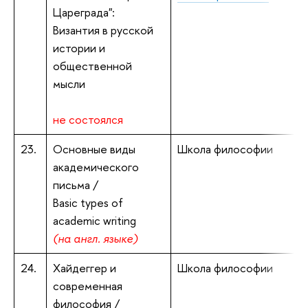
Цареграда":
и
Византия в русской
истории и
общественной
мысли
не состоялся
23.
Основные виды
Школа философии
академического
и
письма /
Basic types of
academic writing
(на англ. языке)
24.
Хайдеггер и
Школа философии
современная
философия /