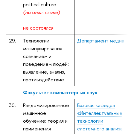
political culture
(на англ. языке)
не состоялся
29.
Технологии
Департамент медиа
манипулирования
И
сознанием и
н
поведением людей:
выявление, анализ,
противодействие
Факультет компьютерных наук
30.
Рандомизированное
Базовая кафедра
машинное
«Интеллектуальные
а
обучение: теория и
технологии
т
применения
системного анализа