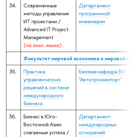
34.
Современные
Департамент
методы управления
программной
д
ИТ проектами /
инженерии
Advanced IT Project
Management
(
на англ. языке)
Факультет мировой экономики и мировой пол
35.
Практика
Базовая кафедра ВО
управленческих
"Автопромимпорт"
д
решений в системе
международного
бизнеса
36.
Бизнес в Юго-
Департамент
К
Восточной Азии:
международных
и
слагаемые успеха /
отношений