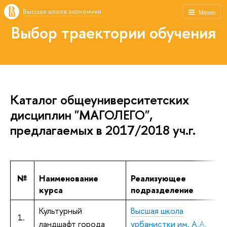
Высшая школа экономики
Меню
Выбор траектории обучения
Каталог общеуниверситетских
дисциплин "МАГОЛЕГО",
предлагаемых в 2017/2018 уч.г.
№
Наименование
Реализующее
курса
подразделение
Культурный
Высшая школа
1.
ландшафт города
урбанистки им. А.А.
г