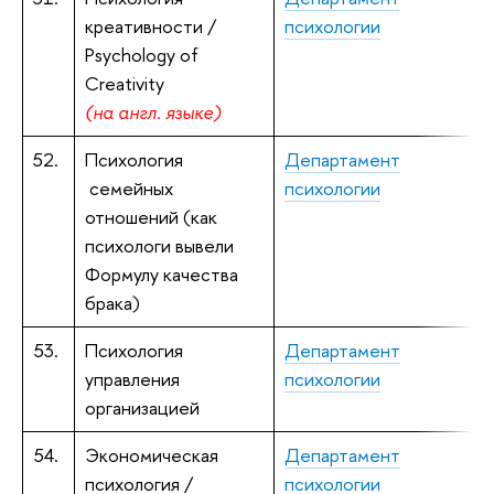
креативности /
психологии
к
Psychology of
Creativity
(
на англ. языке)
52.
Психология
Департамент
Б
семейных
психологии
п
отношений (как
психологи вывели
Формулу качества
брака)
53.
Психология
Департамент
А
управления
психологии
к
организацией
54.
Экономическая
Департамент
К
психология /
психологии