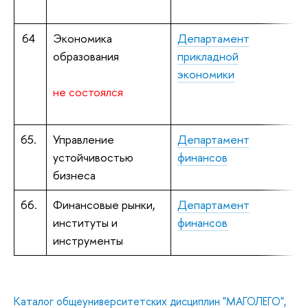
м
64
Экономика
Департамент
образования
прикладной
к
экономики
не состоялся
П
э
65.
Управление
Департамент
П
устойчивостью
финансов
к
бизнеса
66.
Финансовые рынки,
Департамент
В
институты и
финансов
к
инструменты
Каталог общеуниверситетских дисциплин "МАГОЛЕГО",