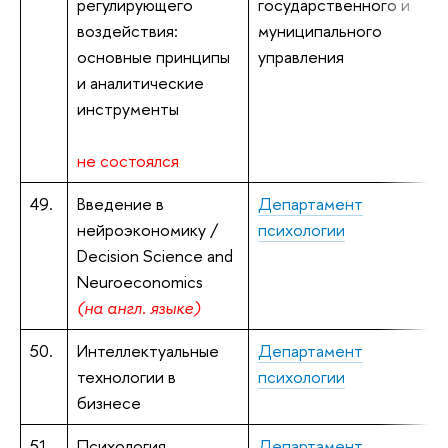
регулирующего
государственного и
к
воздействия:
муниципального
основные принципы
управления
и аналитические
инструменты
не состоялся
49.
Введение в
Департамент
К
нейроэкономику /
психологии
к
Decision Science and
Neuroeconomics
(на англ. языке)
50.
Интеллектуальные
Департамент
Е
технологии в
психологии
бизнесе
51.
Психология
Департамент
Я