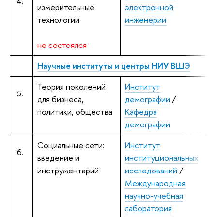
4.
измерительные
электронной
технологии
инженерии
не состоялся
Научные институты и центры НИУ ВШЭ
Теория поколений
Институт
5.
для бизнеса,
демографии
/
м
политики, общества
Кафедра
демографии
Социальные сети:
Институт
Д
6.
введение и
институциональных
с
инструментарий
исследований
/
Международная
научно-учебная
лаборатория