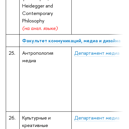
Heidegger and
Contemporary
Philosophy
(на англ. языке)
Факультет
коммуникаций, медиа и дизайна
25.
Антропология
Департамент медиа
Н
медиа
к
к
Ч
к
к
26.
Культурные и
Департамент медиа
К
креативные
к