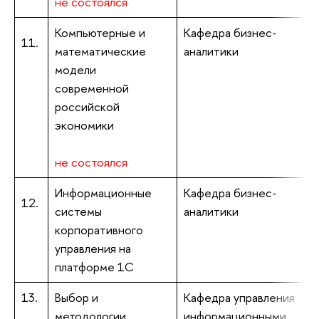
не состоялся
Компьютерные и
Кафедра бизнес-
А
11.
математические
аналитики
р
модели
современной
российской
экономики
не состоялся
Информационные
Кафедра бизнес-
12.
системы
аналитики
э
корпоративного
управления на
платформе 1С
13.
Выбор и
Кафедра управления
Л
методологии
информационными
т