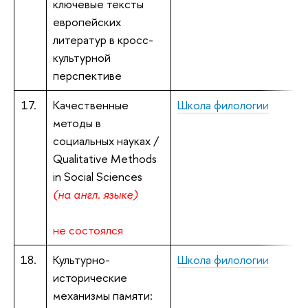
ключевые тексты
европейских
литератур в кросс-
культурной
перспективе
17.
Качественные
Школа филологии
методы в
социальных науках /
Qualitative Methods
in Social Sciences
(на англ. языке)
не состоялся
18.
Культурно-
Школа филологии
Г
исторические
ф
механизмы памяти: