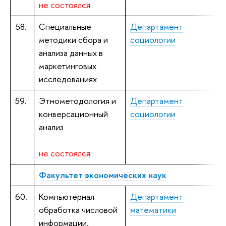
не состоялся
58.
Специальные
Департамент
Д
методики сбора и
социологии
анализа данных в
маркетинговых
исследованиях
59.
Этнометодология и
Департамент
К
конверсационный
социологии
с
анализ
не состоялся
Факультет экономических наук
60.
Компьютерная
Департамент
Г
обработка числовой
математики
ф
информации.