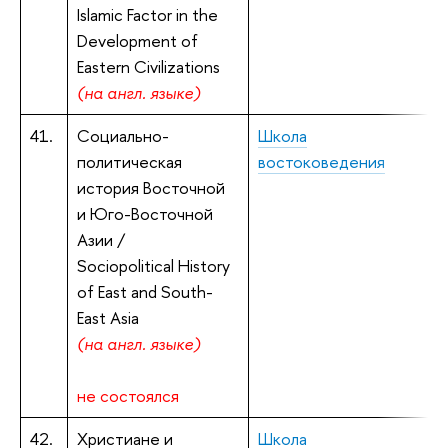
Islamic Factor in the
Development of
Eastern Civilizations
(на англ. языке)
41.
Социально-
Школа
М
политическая
востоковедения
и
история Восточной
и Юго-Восточной
Азии /
Sociopolitical History
of East and South-
East Asia
(на англ. языке)
не состоялся
42.
Христиане и
Школа
М