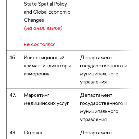
State Spatial Policy
and Global Economic
Changes
(на англ. языке)
не состоялся
46.
Инвестиционный
Департамент
Я
климат: индикаторы
государственного и
э
измерения
муниципального
управления
47.
Маркетинг
Департамент
Т
медицинских услуг
государственного и
к
муниципального
управления
48.
Оценка
Департамент
Ц