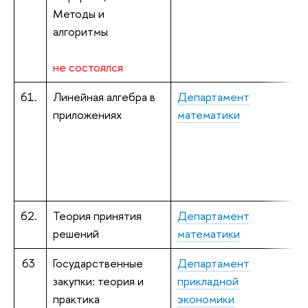
Методы и
алгоритмы
не состоялся
61.
Линейная алгебра в
Департамент
приложениях
математики
Д
н
Ч
к
н
62.
Теория принятия
Департамент
Е
решений
математики
ф
63
Государственные
Департамент
П
закупки: теория и
прикладной
к
практика
экономики
Б