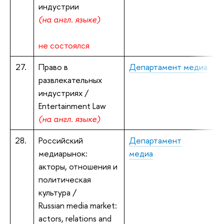
индустрии
(на англ. языке)
не состоялся
27.
Право в
Департамент медиа
развлекательных
к
индустриях /
Entertainment Law
(на англ. языке)
28.
Российский
Департамент
медиарынок:
медиа
Ч
акторы, отношения и
к
политическая
культура /
Russian media market:
actors, relations and