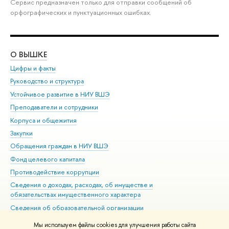
Сервис предназначен только для отправки сообщений об
орфографических и пунктуационных ошибках.
О ВЫШКЕ
ОБ
Цифры и факты
Ли
Руководство и структура
Дов
Устойчивое развитие в НИУ ВШЭ
Ол
Преподаватели и сотрудники
При
Корпуса и общежития
Вы
Закупки
При
Обращения граждан в НИУ ВШЭ
Ас
Фонд целевого капитала
До
Противодействие коррупции
Цен
Сведения о доходах, расходах, об имуществе и
Би
обязательствах имущественного характера
Об
Сведения об образовательной организации
Обр
Людям с ограниченными возможностями здоровья
Мы используем файлы cookies для улучшения работы сайта